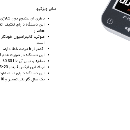
سایر ویژگیها
باطری آن لیتیوم یون شارژی با ظرفیت 0
این دستگاه دارای تکنیک اندا
هشدار
است.
کمتر از 5 درصد خطا دارد.
این دستگاه در صورت عدم ا
تغذیه و توان آن AC 100-240 V , 50-60 Hz می باشد.
ابعاد این اپکس فایندر mm 95*65*20 می باشد.
این دستگاه دارای استانداردهای CE اروپا و O
یک سال گارانتی تعمیر و 10 سال خدمات پس از فروش دریافت می کنید.