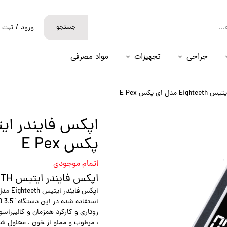
جستجو
ورود
/
ثبت ن
حساب کارب
جراحی
تجهیزات
مواد مصرفی
تغییر گذر و
سفارشات
ل ای پکس E Pex
خروج از حس
پکس E Pex
اتمام موجودی
اپکس فایندر ایتیس EIGHTEETH مدل ای پکس E PEX
روتاری و کارکرد همزمان و کالیبرا
، مرطوب و مملو از خون ، محلول ش