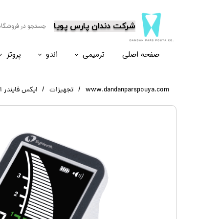
​شرکت دندان پارس پویا
صفحه اصلی
ترمیمی
اندو
پروتز
نسل۶
نسل ۵
نسل ۸
نسل ۴
www.dandanparspouya.com
تجهیزات
اپکس فایندر ایتیس Eighteeth مد