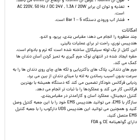
طول آن 188mm ، عرض آن 159mm و ارتفاع آن 81mm می باشد.
تغذیه و توان آن برابر AC 220V, 50 Hz / DC 24V , 1.3A / 20W
است.
فشار آب ورودی دستگاه 5 – 1 Bar است.
امکانات
چند منظوره را انجام می دهد: مقیاس بندی، پریو، و اندو.
هندپیس نوری، راحت تر برای عملیات بالینی.
این کابل از یک لوله سیلیکاژل ساخته شده است که نرم و بادوام است.
حفره ایجاد شده در انتهای نوک جرم گیری به تمیز کردن آسان دندان ها
کمک می کند.
جرم های دندانی، پلاک های باکتریایی و لکه های چای روی دندان ها را به
سرعت بدون آسیب رساندن به لثه یا مینای دندان از بین می برد.
ردیابی فرکانس خودکار تضمین می کند که دستگاه همیشه با بهترین
فرکانس کار می کند و عملکردها را با ثبات تر انجام می دهد.
کنترل دیجیتال، عملکرد آسان و کارآمدتر در مقیاس‌بندی.
سازگار با EMS، می توانید هندپیس EMS خود را با این جعبه کنترل وصل
کنید و همچنین می توانید این هندپیس UDS دارکوب را با جعبه کنترل
EMS متصل کنید.
دارای گواهینامه CE و FDA