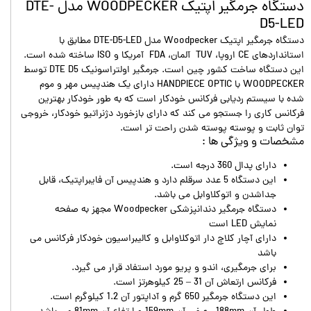
دستگاه جرمگیر اپتیک WOODPECKER مدل DTE-
D5-LED
دستگاه جرمگیر اپتیک Woodpecker مدل DTE-D5-LED مطابق با
استانداردهای CE اروپا، TUV آلمان، FDA آمریکا و ISO ساخته شده است.
این دستگاه ساخت کشور چین است. جرمگیر اولتراسونیک DTE D5 توسط
WOODPECKER با HANDPIECE OPTIC دارای یک هندپیس مهر و موم
شده با سیستم ردیابی فرکانس خودکار است که به طور خودکار بهترین
فرکانس کاری را جستجو می کند که دارای بازخورد دژنراتیو خودکار، خروجی
توان ثابت و پوسته پوسته شدن راحت تر است.
مشخصات و ویژگی ها :
دارای پدال 360 درجه است.
این دستگاه 5 عدد سرقلم دارد و هندپیس آن فایبراپتیک، قابل
جداشدن و اتوکلاوابل می باشد.
دستگاه جرمگیر دندانپزشکی Woodpecker مجهز به صفحه
نمایش LED است
دارای آچار کلاچ دار اتوکلاوابل و کالیبراسیون خودکار فرکانس می
باشد
برای جرمگیری، اندو و پریو مورد استفاد قرار می گیرد.
فرکانس ارتعاش آن 31 – 25 کیلوهرتز است.
این دستگاه جرمگیر 650 گرم و آداپتور آن 1.2 کیلوگرم است.