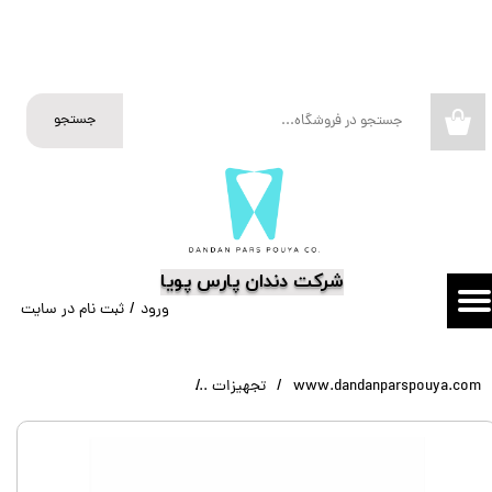
حساب کاربری من
تغییر گذر واژه
جستجو
۰
سفارشات
خروج از حساب کاربری
​شرکت دندان پارس پویا
ورود
/
ثبت نام در سایت
www.dandanparspouya.com
تجهیزات
دستگاه جرمگیر اپتیک Woodpecker مدل DTE-D5-LED