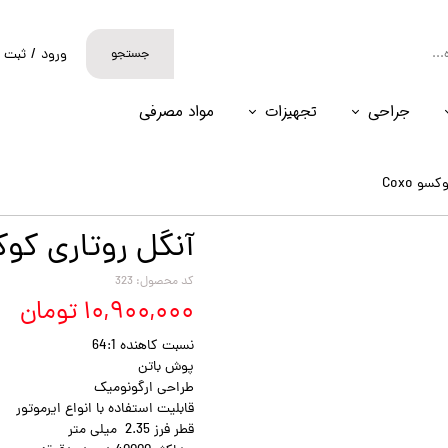
جستجو
ورود
/
ثبت ن
حساب کارب
جراحی
تجهیزات
مواد مصرفی
تغییر گذر و
سفارشات
و Coxo
خروج از حس
آنگل روتاری کوکسو 
کد محصول: 323
۱۰,۹۰۰,۰۰۰ تومان
نسبت کاهنده 64:1
پوش باتن
طراحی ارگونومیک
قابلیت استفاده با انواع ایرموتور
قطر فرز 2.35 میلی متر