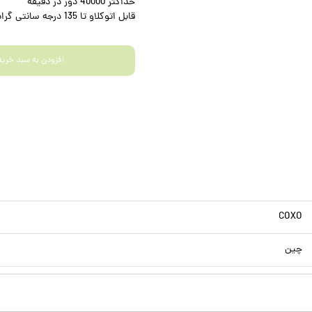
حداکثر 40000 دور در دقیقه
قابل اتوکلاو تا 135 درجه سانتی گراد
افزودن به سبد خرید
COXO
چین