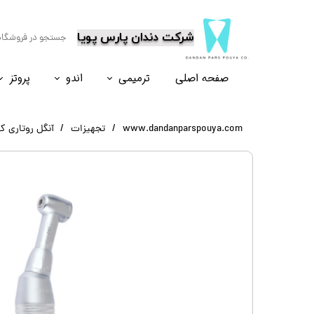
​شرکت دندان پارس پویا
صفحه اصلی
ترمیمی
اندو
پروتز
نسل۶
نسل ۵
نسل ۸
نسل ۴
www.dandanparspouya.com
تجهیزات
آنگل روتاری کوکس