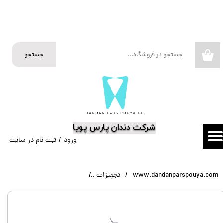
حساب کاربری من
تغییر گذر واژه
جستجو
۰
سفارشات
خروج از حساب کاربری
​شرکت دندان پارس پویا
ورود
/
ثبت نام در سایت
www.dandanparspouya.com
تجهیزات
توربین 45 درجه گلدنت Goldent