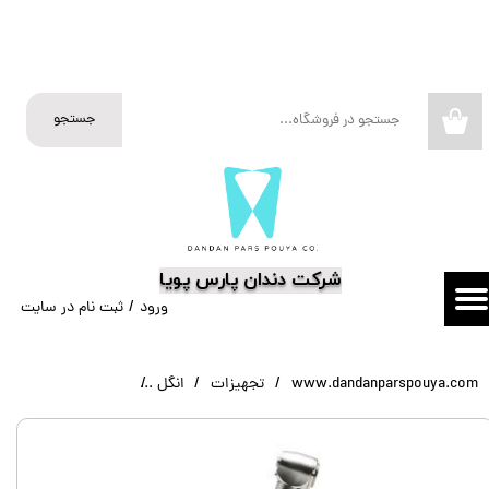
حساب کاربری من
تغییر گذر واژه
جستجو
۰
سفارشات
خروج از حساب کاربری
​شرکت دندان پارس پویا
ورود
/
ثبت نام در سایت
www.dandanparspouya.com
تجهیزات
انگل
آنگل ایمپلنت 1-20 وودپیکر Woodpecker