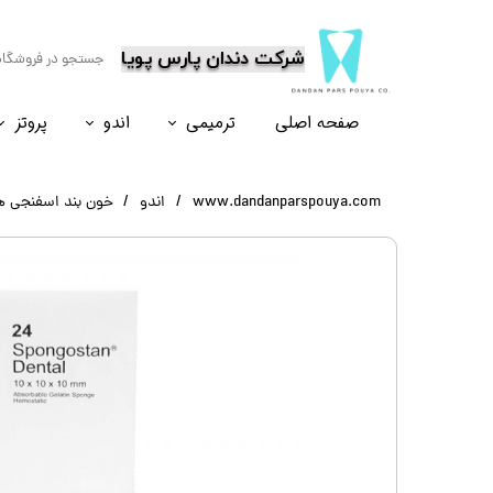
​شرکت دندان پارس پویا
صفحه اصلی
ترمیمی
اندو
پروتز
نسل۶
نسل ۵
نسل ۸
نسل ۴
www.dandanparspouya.com
اندو
خون بند اسفنجی هموسپون 