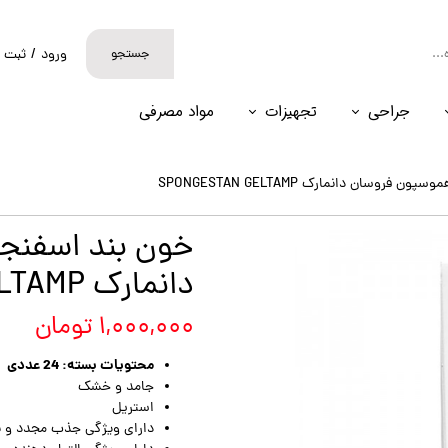
جستجو
ورود
/
ثبت ن
حساب کارب
جراحی
تجهیزات
مواد مصرفی
تغییر گذر و
سفارشات
فروسان دانمارک SPONGESTAN GELTAMP
خروج از حس
خون بند اسفنج
دانمارک SPONGESTAN GELTAMP
۱,۰۰۰,۰۰۰ تومان
محتویات بسته: 24 عددی
جامد و خشک
استریل
دارای ویژگی جذب مجدد و ب